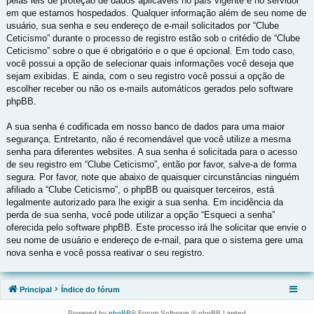
pelas leis de proteção de dados aplicáveis no país vigente e no servidor
em que estamos hospedados. Qualquer informação além de seu nome de
usuário, sua senha e seu endereço de e-mail solicitados por “Clube
Ceticismo” durante o processo de registro estão sob o critédio de “Clube
Ceticismo” sobre o que é obrigatório e o que é opcional. Em todo caso,
você possui a opção de selecionar quais informações você deseja que
sejam exibidas. E ainda, com o seu registro você possui a opção de
escolher receber ou não os e-mails automáticos gerados pelo software
phpBB.
A sua senha é codificada em nosso banco de dados para uma maior
segurança. Entretanto, não é recomendável que você utilize a mesma
senha para diferentes websites. A sua senha é solicitada para o acesso
de seu registro em “Clube Ceticismo”, então por favor, salve-a de forma
segura. Por favor, note que abaixo de quaisquer circunstâncias ninguém
afiliado a “Clube Ceticismo”, o phpBB ou quaisquer terceiros, está
legalmente autorizado para lhe exigir a sua senha. Em incidência da
perda de sua senha, você pode utilizar a opção “Esqueci a senha”
oferecida pelo software phpBB. Este processo irá lhe solicitar que envie o
seu nome de usuário e endereço de e-mail, para que o sistema gere uma
nova senha e você possa reativar o seu registro.
Principal
Índice do fórum
Powered by
phpBB
® Forum Software © phpBB Limited