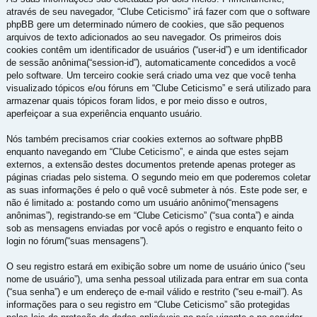
através de seu navegador, “Clube Ceticismo” irá fazer com que o software
phpBB gere um determinado número de cookies, que são pequenos
arquivos de texto adicionados ao seu navegador. Os primeiros dois
cookies contêm um identificador de usuários (“user-id”) e um identificador
de sessão anônima(“session-id”), automaticamente concedidos a você
pelo software. Um terceiro cookie será criado uma vez que você tenha
visualizado tópicos e/ou fóruns em “Clube Ceticismo” e será utilizado para
armazenar quais tópicos foram lidos, e por meio disso e outros,
aperfeiçoar a sua experiência enquanto usuário.
Nós também precisamos criar cookies externos ao software phpBB
enquanto navegando em “Clube Ceticismo”, e ainda que estes sejam
externos, a extensão destes documentos pretende apenas proteger as
páginas criadas pelo sistema. O segundo meio em que poderemos coletar
as suas informações é pelo o quê você submeter à nós. Este pode ser, e
não é limitado a: postando como um usuário anônimo(“mensagens
anônimas”), registrando-se em “Clube Ceticismo” (“sua conta”) e ainda
sob as mensagens enviadas por você após o registro e enquanto feito o
login no fórum(“suas mensagens”).
O seu registro estará em exibição sobre um nome de usuário único (“seu
nome de usuário”), uma senha pessoal utilizada para entrar em sua conta
(“sua senha”) e um endereço de e-mail válido e restrito (“seu e-mail”). As
informações para o seu registro em “Clube Ceticismo” são protegidas