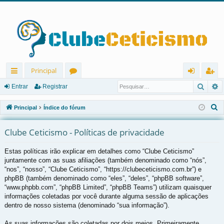
Principal
Pesqu
P
in
ór
nt
eg
Entrar
Registrar
ks
u
ra
ist
P
Principal
Índice do fórum
rá
ns
r
ra
e
s
Clube Ceticismo - Políticas de privacidade
pi
r
q
d
Estas políticas irão explicar em detalhes como “Clube Ceticismo”
u
juntamente com as suas afiliações (também denominado como “nós”,
os
i
“nos”, “nosso”, “Clube Ceticismo”, “https://clubeceticismo.com.br”) e
s
phpBB (também denominado como “eles”, “deles”, “phpBB software”,
a
“www.phpbb.com”, “phpBB Limited”, “phpBB Teams”) utilizam quaisquer
r
informações coletadas por você durante alguma sessão de aplicações
dentro de nosso sistema (denominado “sua informação”).
As suas informações são coletadas por dois meios. Primeiramente,