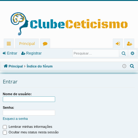
Principal
Pesqu
P
in
ór
nt
eg
Entrar
Registrar
ks
u
ra
ist
P
Principal
Índice do fórum
rá
ns
r
ra
e
s
Entrar
pi
r
q
d
u
Nome de usuário:
os
i
s
Senha:
a
Esqueci a senha
r
Lembrar minhas informações
Ocultar meu status nesta sessão