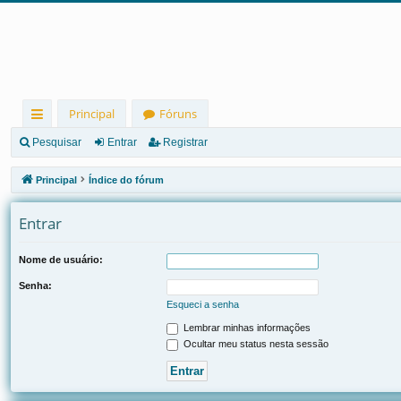
Principal
Fóruns
in
Pesquisar
Entrar
Registrar
ks
Principal
Índice do fórum
rá
Entrar
pi
d
Nome de usuário:
os
Senha:
Esqueci a senha
Lembrar minhas informações
Ocultar meu status nesta sessão