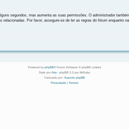
as alguns segundos, mas aumenta as suas permissões. O administrador também
as relacionadas. Por favor, assegure-se de ler as regras do fórum enquanto 
Powered by
phpBB
® Forum Software © phpBB Limited
Style por
Arty
- phpBB 3.3 por MrGaby
Traduzido por:
Suporte phpBB
Privacidade
|
Termos