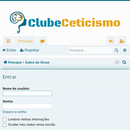
Principal
Pesqu
P
in
ór
nt
eg
Entrar
Registrar
ks
u
ra
ist
P
Principal
Índice do fórum
rá
ns
r
ra
e
s
Entrar
pi
r
q
d
u
Nome de usuário:
os
i
s
Senha:
a
Esqueci a senha
r
Lembrar minhas informações
Ocultar meu status nesta sessão