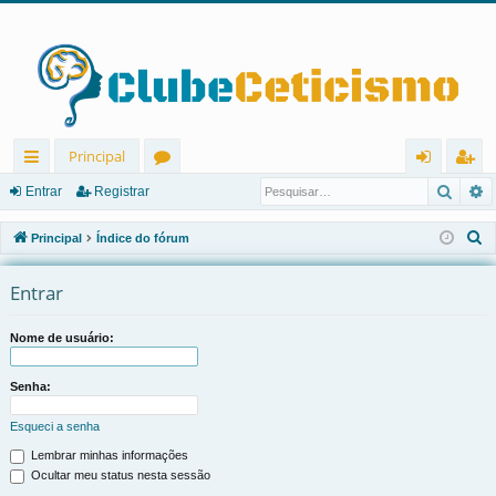
Principal
Pesqu
P
in
ór
nt
eg
Entrar
Registrar
ks
u
ra
ist
P
Principal
Índice do fórum
rá
ns
r
ra
e
s
Entrar
pi
r
q
d
u
Nome de usuário:
os
i
s
Senha:
a
Esqueci a senha
r
Lembrar minhas informações
Ocultar meu status nesta sessão