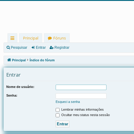
Principal
Fóruns
in
Pesquisar
Entrar
Registrar
ks
Principal
Índice do fórum
rá
Entrar
pi
d
Nome de usuário:
os
Senha:
Esqueci a senha
Lembrar minhas informações
Ocultar meu status nesta sessão