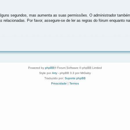
as alguns segundos, mas aumenta as suas permissões. O administrador também
as relacionadas. Por favor, assegure-se de ler as regras do fórum enquanto 
Powered by
phpBB
® Forum Software © phpBB Limited
Style por
Arty
- phpBB 3.3 por MrGaby
Traduzido por:
Suporte phpBB
Privacidade
|
Termos