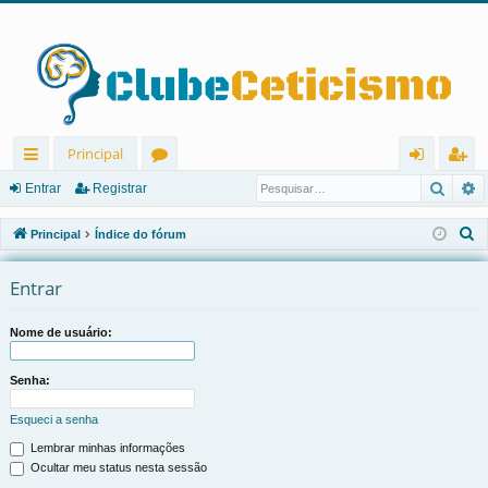
Principal
Pesqu
P
in
ór
nt
eg
Entrar
Registrar
ks
u
ra
ist
P
Principal
Índice do fórum
rá
ns
r
ra
e
s
Entrar
pi
r
q
d
u
Nome de usuário:
os
i
s
Senha:
a
Esqueci a senha
r
Lembrar minhas informações
Ocultar meu status nesta sessão