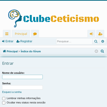
Principal
Pesqu
P
in
ór
nt
eg
Entrar
Registrar
ks
u
ra
ist
P
Principal
Índice do fórum
rá
ns
r
ra
e
s
Entrar
pi
r
q
d
u
Nome de usuário:
os
i
s
Senha:
a
Esqueci a senha
r
Lembrar minhas informações
Ocultar meu status nesta sessão