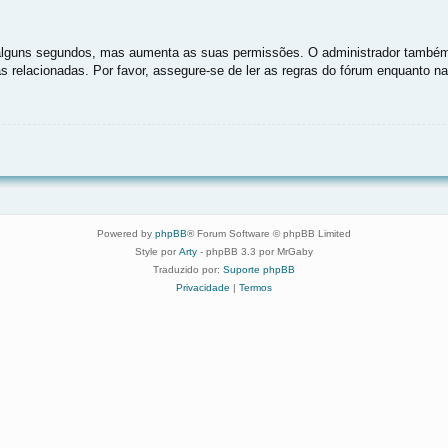
as alguns segundos, mas aumenta as suas permissões. O administrador também
as relacionadas. Por favor, assegure-se de ler as regras do fórum enquanto 
Powered by
phpBB
® Forum Software © phpBB Limited
Style por
Arty
- phpBB 3.3 por MrGaby
Traduzido por:
Suporte phpBB
Privacidade
|
Termos