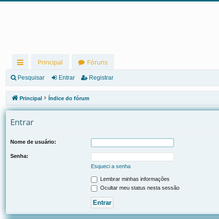
Principal
Fóruns
in
Pesquisar
Entrar
Registrar
ks
Principal
Índice do fórum
rá
Entrar
pi
d
Nome de usuário:
os
Senha:
Esqueci a senha
Lembrar minhas informações
Ocultar meu status nesta sessão