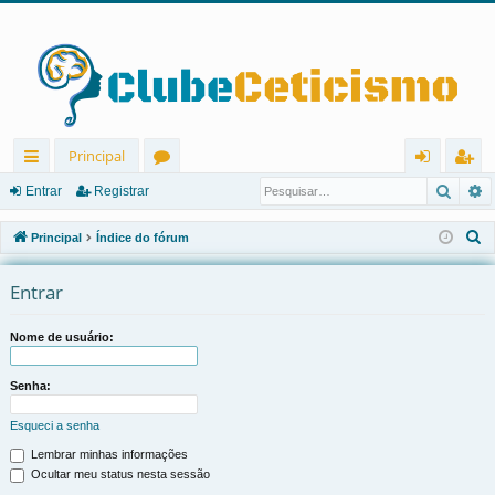
Principal
Pesqu
P
in
ór
nt
eg
Entrar
Registrar
ks
u
ra
ist
P
Principal
Índice do fórum
rá
ns
r
ra
e
s
Entrar
pi
r
q
d
u
Nome de usuário:
os
i
s
Senha:
a
Esqueci a senha
r
Lembrar minhas informações
Ocultar meu status nesta sessão