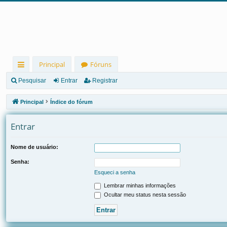
Principal
Fóruns
in
Pesquisar
Entrar
Registrar
ks
Principal
Índice do fórum
rá
Entrar
pi
d
Nome de usuário:
os
Senha:
Esqueci a senha
Lembrar minhas informações
Ocultar meu status nesta sessão