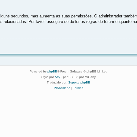
as alguns segundos, mas aumenta as suas permissões. O administrador também
as relacionadas. Por favor, assegure-se de ler as regras do fórum enquanto 
Powered by
phpBB
® Forum Software © phpBB Limited
Style por
Arty
- phpBB 3.3 por MrGaby
Traduzido por:
Suporte phpBB
Privacidade
|
Termos