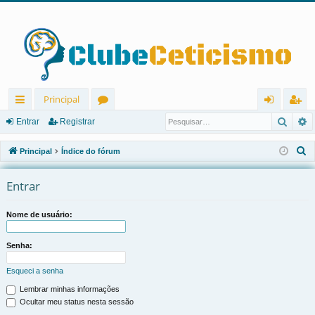
Principal
Pesqu
P
in
ór
nt
eg
Entrar
Registrar
ks
u
ra
ist
P
Principal
Índice do fórum
rá
ns
r
ra
e
s
Entrar
pi
r
q
d
u
Nome de usuário:
os
i
s
Senha:
a
Esqueci a senha
r
Lembrar minhas informações
Ocultar meu status nesta sessão