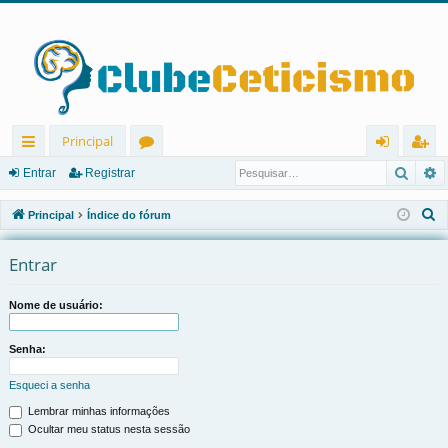
Principal
Pesqu
P
in
ór
nt
eg
Entrar
Registrar
ks
u
ra
ist
P
Principal
Índice do fórum
rá
ns
r
ra
e
s
Entrar
pi
r
q
d
u
Nome de usuário:
os
i
s
Senha:
a
Esqueci a senha
r
Lembrar minhas informações
Ocultar meu status nesta sessão