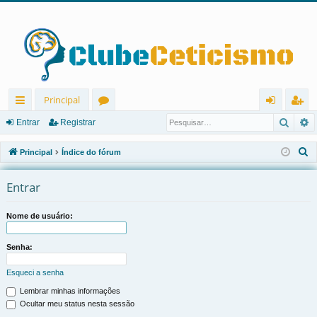
Principal
Pesqu
P
in
ór
nt
eg
Entrar
Registrar
ks
u
ra
ist
P
Principal
Índice do fórum
rá
ns
r
ra
e
s
Entrar
pi
r
q
d
u
Nome de usuário:
os
i
s
Senha:
a
Esqueci a senha
r
Lembrar minhas informações
Ocultar meu status nesta sessão