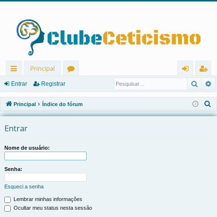
Principal
Pesqu
P
in
ór
nt
eg
Entrar
Registrar
ks
u
ra
ist
P
Principal
Índice do fórum
rá
ns
r
ra
e
s
Entrar
pi
r
q
d
u
Nome de usuário:
os
i
s
Senha:
a
Esqueci a senha
r
Lembrar minhas informações
Ocultar meu status nesta sessão