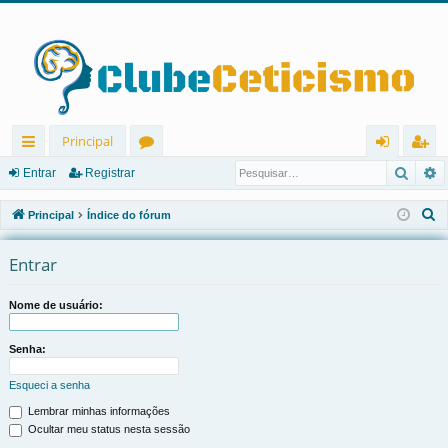
Principal
Pesqu
P
in
ór
nt
eg
Entrar
Registrar
ks
u
ra
ist
P
Principal
Índice do fórum
rá
ns
r
ra
e
s
Entrar
pi
r
q
d
u
Nome de usuário:
os
i
s
Senha:
a
Esqueci a senha
r
Lembrar minhas informações
Ocultar meu status nesta sessão