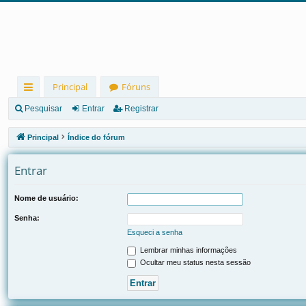
Principal
Fóruns
in
Pesquisar
Entrar
Registrar
ks
Principal
Índice do fórum
rá
Entrar
pi
d
Nome de usuário:
os
Senha:
Esqueci a senha
Lembrar minhas informações
Ocultar meu status nesta sessão