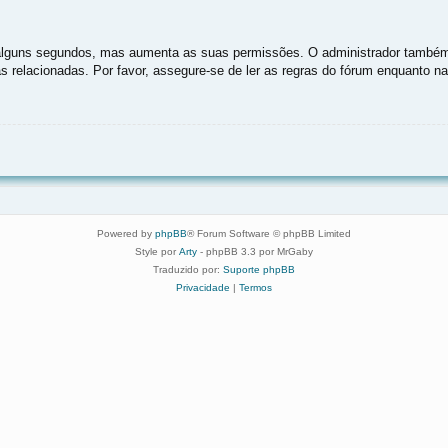
as alguns segundos, mas aumenta as suas permissões. O administrador também
as relacionadas. Por favor, assegure-se de ler as regras do fórum enquanto 
Powered by
phpBB
® Forum Software © phpBB Limited
Style por
Arty
- phpBB 3.3 por MrGaby
Traduzido por:
Suporte phpBB
Privacidade
|
Termos