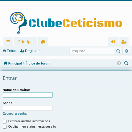
Principal
Pesqu
P
in
ór
nt
eg
Entrar
Registrar
ks
u
ra
ist
P
Principal
Índice do fórum
rá
ns
r
ra
e
s
Entrar
pi
r
q
d
u
Nome de usuário:
os
i
s
Senha:
a
Esqueci a senha
r
Lembrar minhas informações
Ocultar meu status nesta sessão