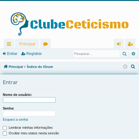
Principal
Pesqu
P
in
ór
nt
eg
Entrar
Registrar
ks
u
ra
ist
P
Principal
Índice do fórum
rá
ns
r
ra
e
s
Entrar
pi
r
q
d
u
Nome de usuário:
os
i
s
Senha:
a
Esqueci a senha
r
Lembrar minhas informações
Ocultar meu status nesta sessão