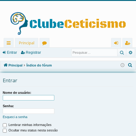
Principal
Pesqu
P
in
ór
nt
eg
Entrar
Registrar
ks
u
ra
ist
P
Principal
Índice do fórum
rá
ns
r
ra
e
s
Entrar
pi
r
q
d
u
Nome de usuário:
os
i
s
Senha:
a
Esqueci a senha
r
Lembrar minhas informações
Ocultar meu status nesta sessão