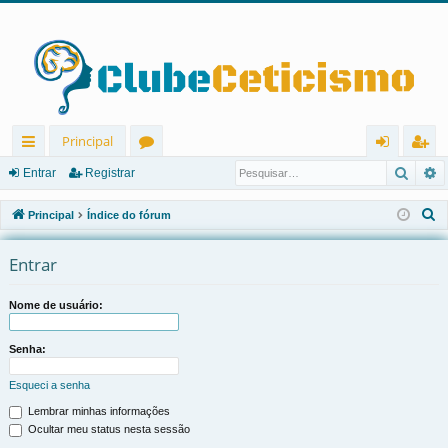
Principal
Pesqu
P
in
ór
nt
eg
Entrar
Registrar
ks
u
ra
ist
P
Principal
Índice do fórum
rá
ns
r
ra
e
s
Entrar
pi
r
q
d
u
Nome de usuário:
os
i
s
Senha:
a
Esqueci a senha
r
Lembrar minhas informações
Ocultar meu status nesta sessão