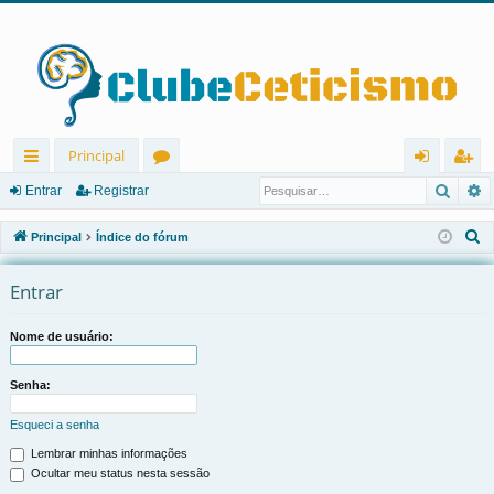
Principal
Pesqu
P
in
ór
nt
eg
Entrar
Registrar
ks
u
ra
ist
P
Principal
Índice do fórum
rá
ns
r
ra
e
s
Entrar
pi
r
q
d
u
Nome de usuário:
os
i
s
Senha:
a
Esqueci a senha
r
Lembrar minhas informações
Ocultar meu status nesta sessão