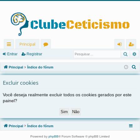
Principal
Pesqu
P
in
ór
nt
eg
Entrar
Registrar
ks
u
ra
ist
P
Principal
Índice do fórum
rá
ns
r
ra
e
s
Excluir cookies
pi
r
q
d
Você deseja realmente excluir todos os cookies gerados por este
u
painel?
os
i
s
a
r
Principal
Índice do fórum
Powered by
phpBB
® Forum Software © phpBB Limited