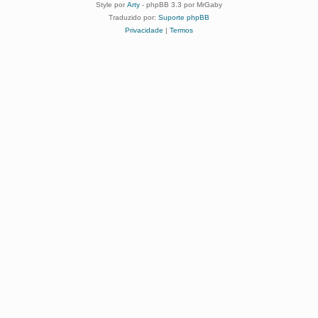
Style por
Arty
- phpBB 3.3 por MrGaby
Traduzido por:
Suporte phpBB
Privacidade
|
Termos