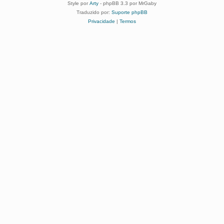
Style por
Arty
- phpBB 3.3 por MrGaby
Traduzido por:
Suporte phpBB
Privacidade
|
Termos