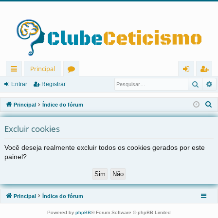
Principal
Pesqu
P
in
ór
nt
eg
Entrar
Registrar
ks
u
ra
ist
P
Principal
Índice do fórum
rá
ns
r
ra
e
s
Excluir cookies
pi
r
q
d
Você deseja realmente excluir todos os cookies gerados por este
u
painel?
os
i
s
a
r
Principal
Índice do fórum
Powered by
phpBB
® Forum Software © phpBB Limited