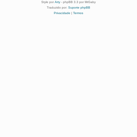
Style por
Arty
- phpBB 3.3 por MrGaby
Traduzido por:
Suporte phpBB
Privacidade
|
Termos