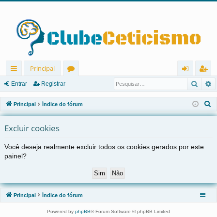
Principal
Pesqu
P
in
ór
nt
eg
Entrar
Registrar
ks
u
ra
ist
P
Principal
Índice do fórum
rá
ns
r
ra
e
s
Excluir cookies
pi
r
q
d
Você deseja realmente excluir todos os cookies gerados por este
u
painel?
os
i
s
a
r
Principal
Índice do fórum
Powered by
phpBB
® Forum Software © phpBB Limited