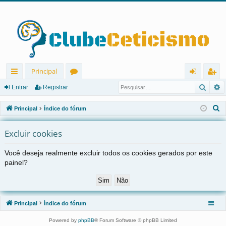
Principal
Pesqu
P
in
ór
nt
eg
Entrar
Registrar
ks
u
ra
ist
P
Principal
Índice do fórum
rá
ns
r
ra
e
s
Excluir cookies
pi
r
q
d
Você deseja realmente excluir todos os cookies gerados por este
u
painel?
os
i
s
a
r
Principal
Índice do fórum
Powered by
phpBB
® Forum Software © phpBB Limited