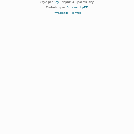
Style por
Arty
- phpBB 3.3 por MrGaby
Traduzido por:
Suporte phpBB
Privacidade
|
Termos