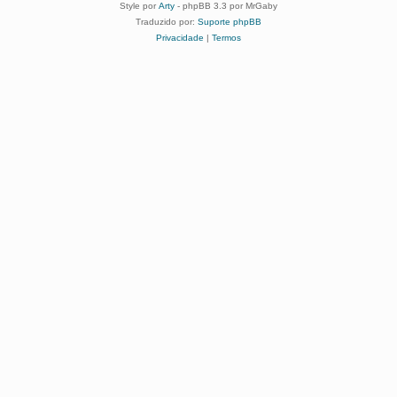
Style por
Arty
- phpBB 3.3 por MrGaby
Traduzido por:
Suporte phpBB
Privacidade
|
Termos