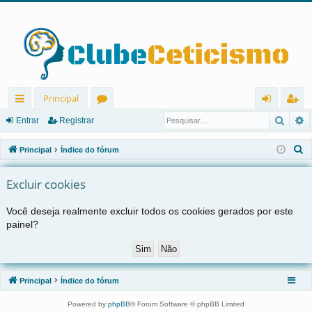
Principal
Pesqu
P
in
ór
nt
eg
Entrar
Registrar
ks
u
ra
ist
P
Principal
Índice do fórum
rá
ns
r
ra
e
s
Excluir cookies
pi
r
q
d
Você deseja realmente excluir todos os cookies gerados por este
u
painel?
os
i
s
a
r
Principal
Índice do fórum
Powered by
phpBB
® Forum Software © phpBB Limited