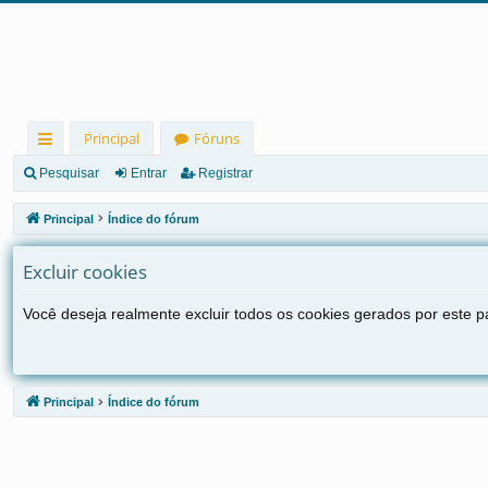
Principal
Fóruns
in
Pesquisar
Entrar
Registrar
ks
Principal
Índice do fórum
rá
Excluir cookies
pi
d
Você deseja realmente excluir todos os cookies gerados por este p
os
Principal
Índice do fórum