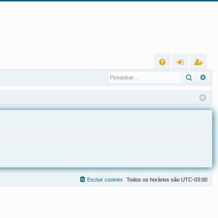
L
Pesqui
Pes
FA
nt
eg
Q
ra
ist
r
ra
r
Excluir cookies
Todos os horários são
UTC-03:00