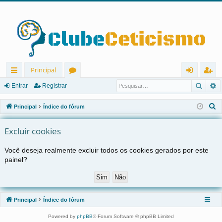
Principal
Pesqu
P
in
ór
nt
eg
Entrar
Registrar
ks
u
ra
ist
P
Principal
Índice do fórum
rá
ns
r
ra
e
s
Excluir cookies
pi
r
q
d
Você deseja realmente excluir todos os cookies gerados por este
u
painel?
os
i
s
a
r
Principal
Índice do fórum
Powered by
phpBB
® Forum Software © phpBB Limited