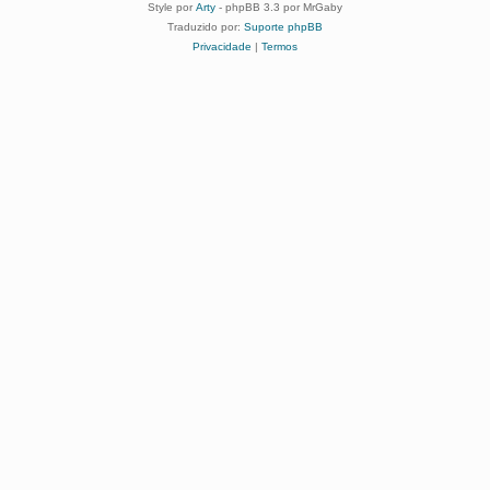
Style por
Arty
- phpBB 3.3 por MrGaby
Traduzido por:
Suporte phpBB
Privacidade
|
Termos