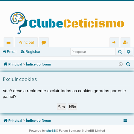
Principal
Pesqu
P
in
ór
nt
eg
Entrar
Registrar
ks
u
ra
ist
P
Principal
Índice do fórum
rá
ns
r
ra
e
s
Excluir cookies
pi
r
q
d
Você deseja realmente excluir todos os cookies gerados por este
u
painel?
os
i
s
a
r
Principal
Índice do fórum
Powered by
phpBB
® Forum Software © phpBB Limited