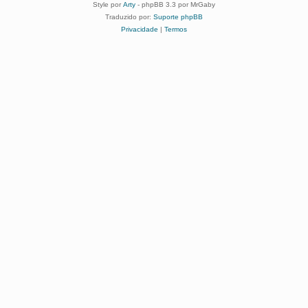
Style por
Arty
- phpBB 3.3 por MrGaby
Traduzido por:
Suporte phpBB
Privacidade
|
Termos