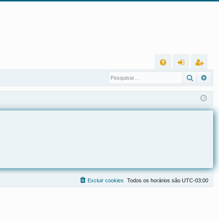
L
Pesqui
Pes
FA
nt
eg
Q
ra
ist
r
ra
r
Excluir cookies
Todos os horários são
UTC-03:00