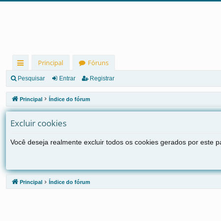
Principal
Fóruns
in
Pesquisar
Entrar
Registrar
ks
Principal
Índice do fórum
rá
Excluir cookies
pi
d
Você deseja realmente excluir todos os cookies gerados por este p
os
Principal
Índice do fórum