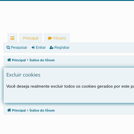
Principal
Fóruns
in
Pesquisar
Entrar
Registrar
ks
Principal
Índice do fórum
rá
Excluir cookies
pi
d
Você deseja realmente excluir todos os cookies gerados por este p
os
Principal
Índice do fórum