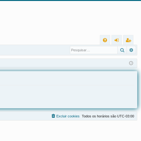
L
Pesqui
Pes
FA
nt
eg
Q
ra
ist
r
ra
r
Excluir cookies
Todos os horários são
UTC-03:00