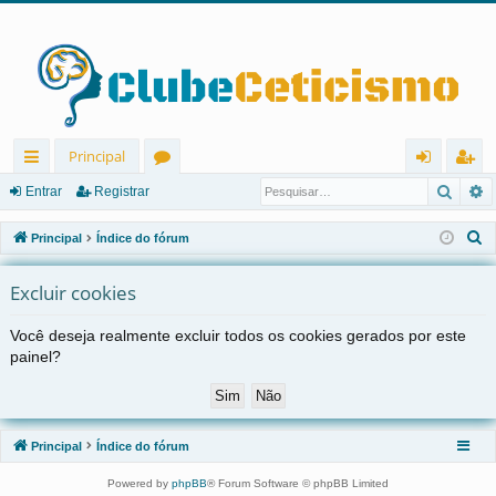
Principal
Pesqu
P
in
ór
nt
eg
Entrar
Registrar
ks
u
ra
ist
P
Principal
Índice do fórum
rá
ns
r
ra
e
s
Excluir cookies
pi
r
q
d
Você deseja realmente excluir todos os cookies gerados por este
u
painel?
os
i
s
a
r
Principal
Índice do fórum
Powered by
phpBB
® Forum Software © phpBB Limited