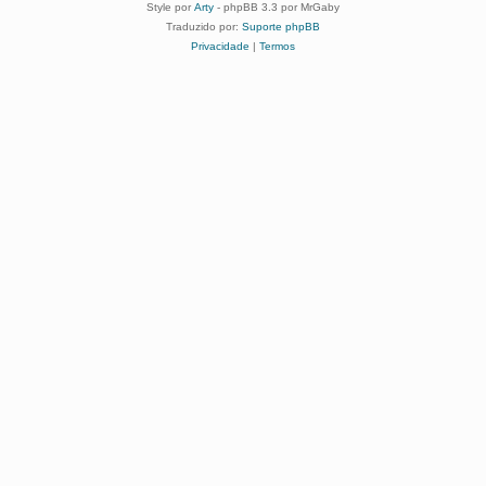
Style por
Arty
- phpBB 3.3 por MrGaby
Traduzido por:
Suporte phpBB
Privacidade
|
Termos