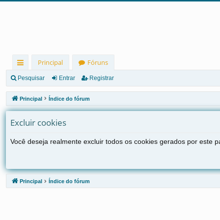
Principal
Fóruns
in
Pesquisar
Entrar
Registrar
ks
Principal
Índice do fórum
rá
Excluir cookies
pi
d
Você deseja realmente excluir todos os cookies gerados por este p
os
Principal
Índice do fórum