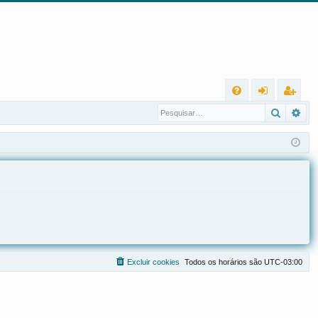
L
Pesqui
Pes
FA
nt
eg
Q
ra
ist
r
ra
r
Excluir cookies
Todos os horários são
UTC-03:00