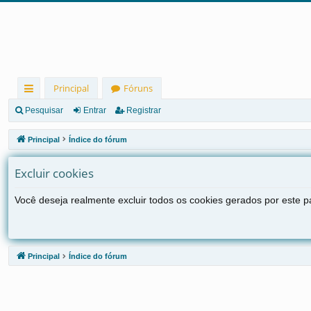
Principal
Fóruns
in
Pesquisar
Entrar
Registrar
ks
Principal
Índice do fórum
rá
Excluir cookies
pi
d
Você deseja realmente excluir todos os cookies gerados por este p
os
Principal
Índice do fórum