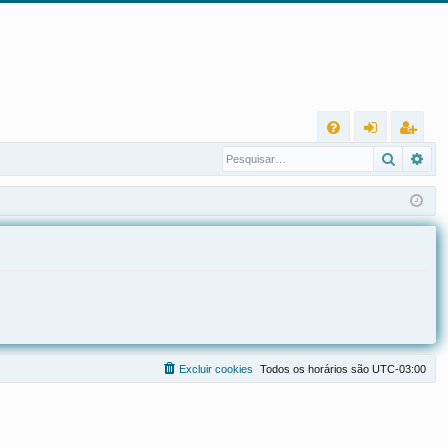
L
Pesqui
Pes
FA
nt
eg
Q
ra
ist
r
ra
r
Excluir cookies
Todos os horários são
UTC-03:00