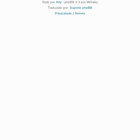
Style por
Arty
- phpBB 3.3 por MrGaby
Traduzido por:
Suporte phpBB
Privacidade
|
Termos