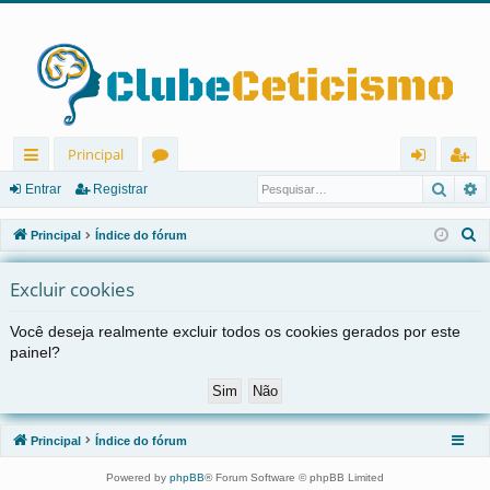
Principal
Pesqu
P
in
ór
nt
eg
Entrar
Registrar
ks
u
ra
ist
P
Principal
Índice do fórum
rá
ns
r
ra
e
s
Excluir cookies
pi
r
q
d
Você deseja realmente excluir todos os cookies gerados por este
u
painel?
os
i
s
a
r
Principal
Índice do fórum
Powered by
phpBB
® Forum Software © phpBB Limited