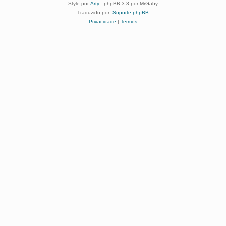
Style por
Arty
- phpBB 3.3 por MrGaby
Traduzido por:
Suporte phpBB
Privacidade
|
Termos