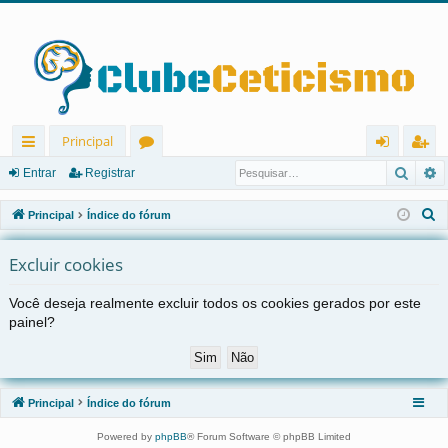
Principal
Pesqu
P
in
ór
nt
eg
Entrar
Registrar
ks
u
ra
ist
P
Principal
Índice do fórum
rá
ns
r
ra
e
s
Excluir cookies
pi
r
q
d
Você deseja realmente excluir todos os cookies gerados por este
u
painel?
os
i
s
a
r
Principal
Índice do fórum
Powered by
phpBB
® Forum Software © phpBB Limited