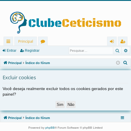
Principal
Pesqu
P
in
ór
nt
eg
Entrar
Registrar
ks
u
ra
ist
P
Principal
Índice do fórum
rá
ns
r
ra
e
s
Excluir cookies
pi
r
q
d
Você deseja realmente excluir todos os cookies gerados por este
u
painel?
os
i
s
a
r
Principal
Índice do fórum
Powered by
phpBB
® Forum Software © phpBB Limited