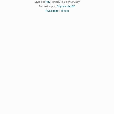
Style por
Arty
- phpBB 3.3 por MrGaby
Traduzido por:
Suporte phpBB
Privacidade
|
Termos