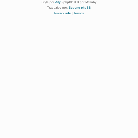
Style por
Arty
- phpBB 3.3 por MrGaby
Traduzido por:
Suporte phpBB
Privacidade
|
Termos