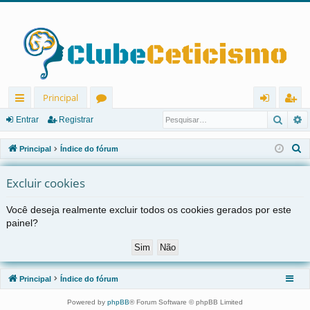
Principal
Pesqu
P
in
ór
nt
eg
Entrar
Registrar
ks
u
ra
ist
P
Principal
Índice do fórum
rá
ns
r
ra
e
s
Excluir cookies
pi
r
q
d
Você deseja realmente excluir todos os cookies gerados por este
u
painel?
os
i
s
a
r
Principal
Índice do fórum
Powered by
phpBB
® Forum Software © phpBB Limited