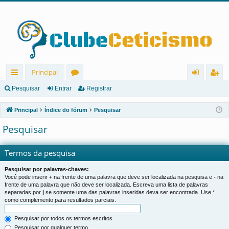
Principal
in
ór
nt
eg
Pesquisar
Entrar
Registrar
ks
u
ra
ist
Principal
Índice do fórum
Pesquisar
rá
ns
r
ra
Pesquisar
pi
r
d
Termos da pesquisa
os
Pesquisar por palavras-chaves:
Você pode inserir
+
na frente de uma palavra que deve ser localizada na pesquisa e
-
na
frente de uma palavra que não deve ser localizada. Escreva uma lista de palavras
separadas por
|
se somente uma das palavras inseridas deva ser encontrada. Use *
como complemento para resultados parciais.
Pesquisar por todos os termos escritos
Pesquisar por qualquer termo