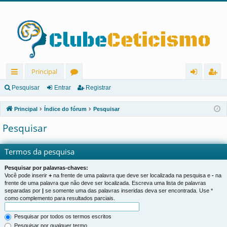
Principal
in
ór
nt
eg
Pesquisar
Entrar
Registrar
ks
u
ra
ist
Principal
Índice do fórum
Pesquisar
rá
ns
r
ra
Pesquisar
pi
r
d
Termos da pesquisa
os
Pesquisar por palavras-chaves:
Você pode inserir
+
na frente de uma palavra que deve ser localizada na pesquisa e
-
na
frente de uma palavra que não deve ser localizada. Escreva uma lista de palavras
separadas por
|
se somente uma das palavras inseridas deva ser encontrada. Use *
como complemento para resultados parciais.
Pesquisar por todos os termos escritos
Pesquisar por qualquer termo