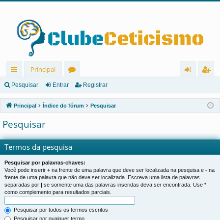
Principal
in
ór
nt
eg
Pesquisar
Entrar
Registrar
ks
u
ra
ist
Principal
Índice do fórum
Pesquisar
rá
ns
r
ra
Pesquisar
pi
r
d
Termos da pesquisa
os
Pesquisar por palavras-chaves:
Você pode inserir
+
na frente de uma palavra que deve ser localizada na pesquisa e
-
na
frente de uma palavra que não deve ser localizada. Escreva uma lista de palavras
separadas por
|
se somente uma das palavras inseridas deva ser encontrada. Use *
como complemento para resultados parciais.
Pesquisar por todos os termos escritos
Pesquisar por qualquer termo