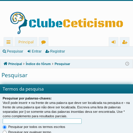
Principal
in
ór
nt
eg
Pesquisar
Entrar
Registrar
ks
u
ra
ist
Principal
Índice do fórum
Pesquisar
rá
ns
r
ra
Pesquisar
pi
r
d
Termos da pesquisa
os
Pesquisar por palavras-chaves:
Você pode inserir
+
na frente de uma palavra que deve ser localizada na pesquisa e
-
na
frente de uma palavra que não deve ser localizada. Escreva uma lista de palavras
separadas por
|
se somente uma das palavras inseridas deva ser encontrada. Use *
como complemento para resultados parciais.
Pesquisar por todos os termos escritos
Pesquisar por qualquer termo