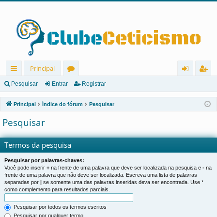
Principal
in
ór
nt
eg
Pesquisar
Entrar
Registrar
ks
u
ra
ist
Principal
Índice do fórum
Pesquisar
rá
ns
r
ra
Pesquisar
pi
r
d
Termos da pesquisa
os
Pesquisar por palavras-chaves:
Você pode inserir
+
na frente de uma palavra que deve ser localizada na pesquisa e
-
na
frente de uma palavra que não deve ser localizada. Escreva uma lista de palavras
separadas por
|
se somente uma das palavras inseridas deva ser encontrada. Use *
como complemento para resultados parciais.
Pesquisar por todos os termos escritos
Pesquisar por qualquer termo