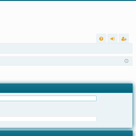
L
FA
nt
eg
Q
ra
ist
r
ra
r