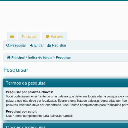
Principal
Fóruns
in
Pesquisar
Entrar
Registrar
ks
Principal
Índice do fórum
Pesquisar
rá
Pesquisar
pi
d
Termos da pesquisa
os
Pesquisar por palavras-chaves:
Você pode inserir
+
na frente de uma palavra que deve ser localizada na pesquisa e
-
na
palavra que não deve ser localizada. Escreva uma lista de palavras separadas por
|
se 
palavras inseridas deva ser encontrada. Use * como complemento para resultados parci
Pesquisar por autor:
Use * como complemento para palavras parciais.
Opções da pesquisa