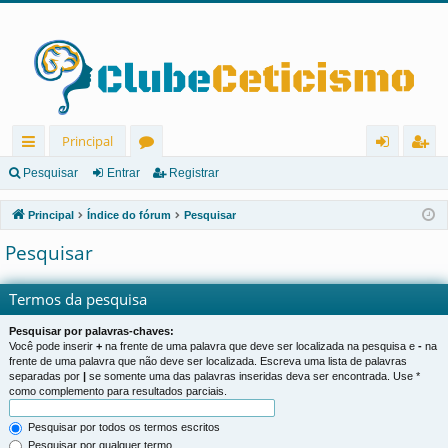
Principal
in
ór
nt
eg
Pesquisar
Entrar
Registrar
ks
u
ra
ist
Principal
Índice do fórum
Pesquisar
rá
ns
r
ra
Pesquisar
pi
r
d
Termos da pesquisa
os
Pesquisar por palavras-chaves:
Você pode inserir
+
na frente de uma palavra que deve ser localizada na pesquisa e
-
na
frente de uma palavra que não deve ser localizada. Escreva uma lista de palavras
separadas por
|
se somente uma das palavras inseridas deva ser encontrada. Use *
como complemento para resultados parciais.
Pesquisar por todos os termos escritos
Pesquisar por qualquer termo