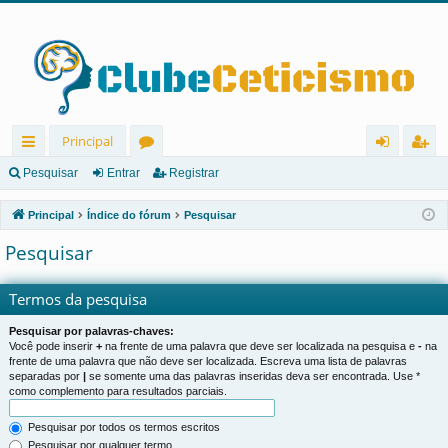
Principal
in
ór
nt
eg
Pesquisar
Entrar
Registrar
ks
u
ra
ist
Principal
Índice do fórum
Pesquisar
rá
ns
r
ra
Pesquisar
pi
r
d
Termos da pesquisa
os
Pesquisar por palavras-chaves:
Você pode inserir
+
na frente de uma palavra que deve ser localizada na pesquisa e
-
na
frente de uma palavra que não deve ser localizada. Escreva uma lista de palavras
separadas por
|
se somente uma das palavras inseridas deva ser encontrada. Use *
como complemento para resultados parciais.
Pesquisar por todos os termos escritos
Pesquisar por qualquer termo