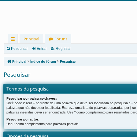
Principal
Fóruns
in
Pesquisar
Entrar
Registrar
ks
Principal
Índice do fórum
Pesquisar
rá
Pesquisar
pi
d
Termos da pesquisa
os
Pesquisar por palavras-chaves:
Você pode inserir
+
na frente de uma palavra que deve ser localizada na pesquisa e
-
na
palavra que não deve ser localizada. Escreva uma lista de palavras separadas por
|
se 
palavras inseridas deva ser encontrada. Use * como complemento para resultados parci
Pesquisar por autor:
Use * como complemento para palavras parciais.
Opções da pesquisa