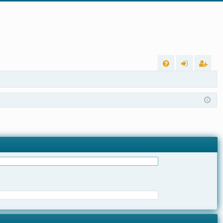
L
FA
nt
eg
Q
ra
ist
r
ra
r