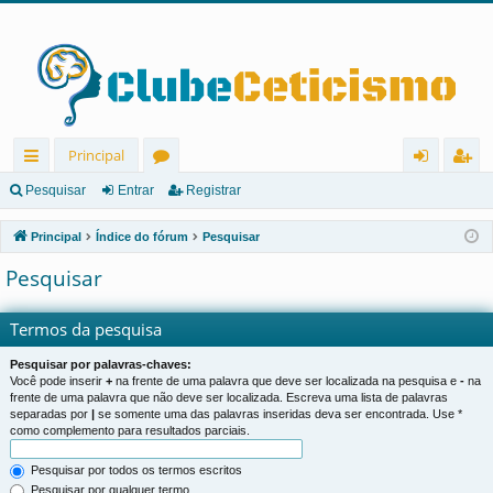
Principal
in
ór
nt
eg
Pesquisar
Entrar
Registrar
ks
u
ra
ist
Principal
Índice do fórum
Pesquisar
rá
ns
r
ra
Pesquisar
pi
r
d
Termos da pesquisa
os
Pesquisar por palavras-chaves:
Você pode inserir
+
na frente de uma palavra que deve ser localizada na pesquisa e
-
na
frente de uma palavra que não deve ser localizada. Escreva uma lista de palavras
separadas por
|
se somente uma das palavras inseridas deva ser encontrada. Use *
como complemento para resultados parciais.
Pesquisar por todos os termos escritos
Pesquisar por qualquer termo