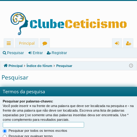
Principal
in
ór
nt
eg
Pesquisar
Entrar
Registrar
ks
u
ra
ist
Principal
Índice do fórum
Pesquisar
rá
ns
r
ra
Pesquisar
pi
r
d
Termos da pesquisa
os
Pesquisar por palavras-chaves:
Você pode inserir
+
na frente de uma palavra que deve ser localizada na pesquisa e
-
na
frente de uma palavra que não deve ser localizada. Escreva uma lista de palavras
separadas por
|
se somente uma das palavras inseridas deva ser encontrada. Use *
como complemento para resultados parciais.
Pesquisar por todos os termos escritos
Pesquisar por qualquer termo